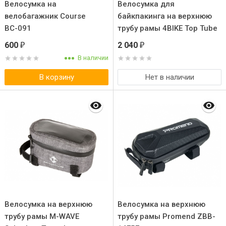
Велосумка на
Велосумка для
велобагажник Course
байкпакинга на верхнюю
ВС-091
трубу рамы 4BIKE Top Tube
1,3 литра
600
2 040
₽
₽
В наличии
В корзину
Нет в наличии
Велосумка на верхнюю
Велосумка на верхнюю
трубу рамы M-WAVE
трубу рамы Promend ZBB-