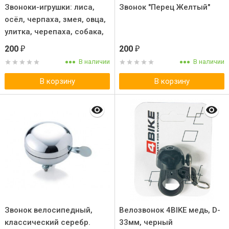
Звоноки-игрушки: лиса,
Звонок "Перец Желтый"
осёл, черпаха, змея, овца,
улитка, черепаха, собака,
кот
200
200
₽
₽
В наличии
В наличии
В корзину
В корзину
Звонок велосипедный,
Велозвонок 4BIKE медь, D-
классический серебр.
33мм, черный