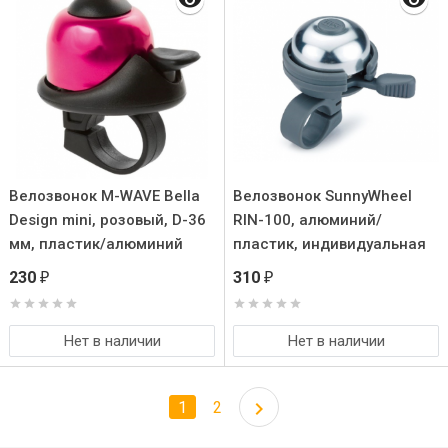
Велозвонок M-WAVE Bella
Велозвонок SunnyWheel
Design mini, розовый, D-36
RIN-100, алюминий/
мм, пластик/алюминий
пластик, индивидуальная
упаковка. Цвет: серый/
230
310
₽
₽
серебряный, под руль 19-
22 мм
Нет в наличии
Нет в наличии
1
2