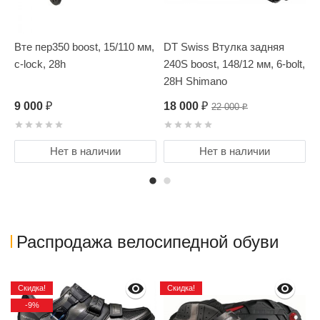
Втe пер350 boost, 15/110 мм,
DT Swiss Втулка задняя
D
c-lock, 28h
240S boost, 148/12 мм, 6-bolt,
2
ан
28H Shimano
l
S
9 000
18 000
1
22 000
₽
₽
₽
Нет в наличии
Нет в наличии
Распродажа велосипедной обуви
Скидка!
Скидка!
-9%