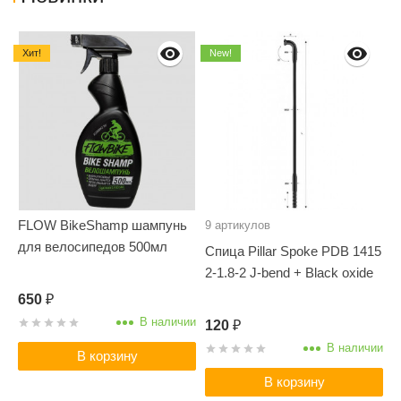
Хит!
New!
FLOW BikeShamp шампунь
Т
9 артикулов
для велосипедов 500мл
O
Спица Pillar Spoke PDB 1415
G
2-1.8-2 J-bend + Black oxide
650
₽
В наличии
120
₽
В наличии
В корзину
В корзину