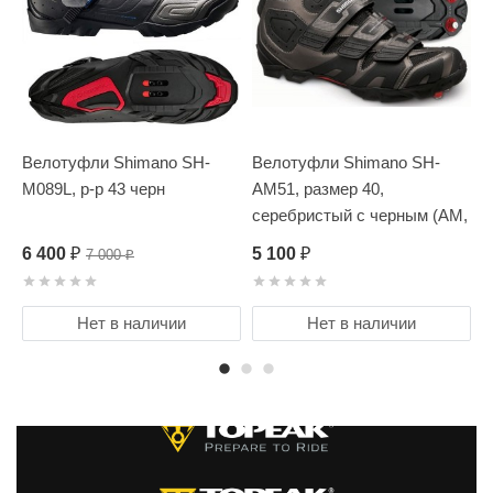
Велотуфли Shimano SH-
Велотуфли Shimano SH-
В
M089L, р-р 43 черн
AM51, размер 40,
A
серебристый с черным (AM,
(
Enduro, Trail)
6 400
5 100
7
7 000
₽
₽
₽
Нет в наличии
Нет в наличии