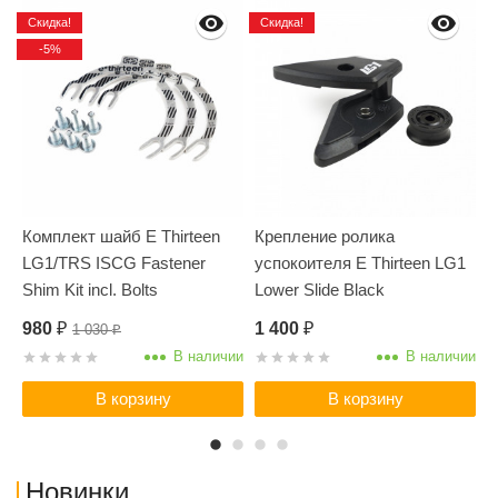
Скидка!
Скидка!
-5%
Комплект шайб E Thirteen
Крепление ролика
LG1/TRS ISCG Fastener
успокоителя E Thirteen LG1
Shim Kit incl. Bolts
Lower Slide Black
(CGS20.SHIMS.I05.S)
(CGS20.SLDR.LWR.K)
980
1 400
1
1 030
₽
₽
₽
В наличии
В наличии
В корзину
В корзину
Новинки