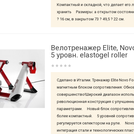
Компактный и складной, что делает его 
хранить Размеры: а открытом состоянии
? 16 см, в закрытом 73 ? 49,5 ? 22 см.
Велотренажер Elite, Novo
5 уровн. elastogel roller
Сделано в Италии. Тренажер Elite Novo Fo
магнитным блоком сопротивления: Обно
совершенство!Широкий диапазон исполь
революционная конструкция с улучшенн
параметрами. Новый блок сопротивлен
более компактный. 5 уровней сопроти
регулируется селектором на руле. Novo 
интеграция стали и технологических пл