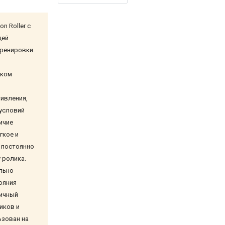
n Roller с
щей
тренировки.
в
оком
ивления,
условий
ичие
гкое и
к постоянно
 ролика.
льно
ояния
тичный
иков и
ьзован на