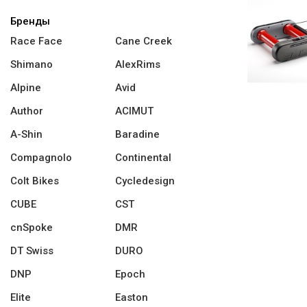
Бренды
Race Face
Cane Creek
Shimano
AlexRims
Alpine
Avid
Author
ACIMUT
A-Shin
Baradine
Compagnolo
Continental
Colt Bikes
Cycledesign
CUBE
CST
cnSpoke
DMR
DT Swiss
DURO
DNP
Epoch
Elite
Easton