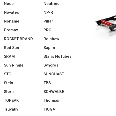
Neco
Neutrino
Novatec
NP-R
Noname
Pillar
Promax
PRO
ROCKET BRAND
Rainbow
Red Sun
Sapim
SRAM
Stan’s NoTubes
Sun Ringle
Syncros
STG
SUNCHASE
Stels
TBS
Stern
SCHWALBE
TOPEAK
Thomson
Truvativ
TIOGA