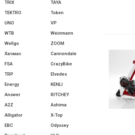
TRIX
TAYA
TEKTRO
Token
UNO
VP
WTB
Weinmann
Wellgo
ZOOM
Хачмас
Cannondale
FSA
CrazyBike
TRP
Elvedes
Energy
KENLI
Answer
RITCHEY
A2Z
Ashima
Alligator
X-Top
EBC
Odyssey