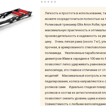
Легкость и простота в использовании, т
можете сосредоточиться полностью на 
Роликовый тренажер Elite Arion Roller, пр
максимальную практичность и оптималь
производительность и надежность за у
цену. Очень легкая рама (около 7 кг), ул
прочная, в армированного стекловолок
полиамида. Увеличенные параболически
диаметром 85мм в середине и 100 мм по 
позволяют легко удерживать равновеси
велосипеде, это главное отличение от с
моделей! Максимальный контроль и ле
педалирования, колеса направляются к 
роликов сами. Идеально гладкая повер
роликов и состав из антистатической пл
позволяют снизить уровень шума и изн
Совместимость с любыми велосипедам