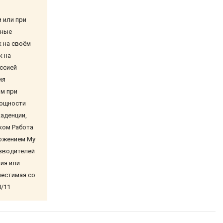
и или при
ьные
 на своём
к на
ссией
ия
ом при
мощности
аденции,
ком Работа
ожением My
изводителей
ия или
местимая со
0/11