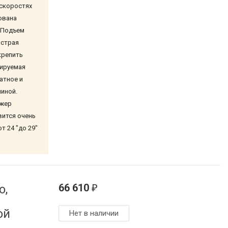
 скоростях
ована
 Подъем
ыстрая
крепить
ируемая
атное и
 шиной.
ажер
вится очень
 24 "до 29"
66 610
o,
₽
ой
Нет в наличии