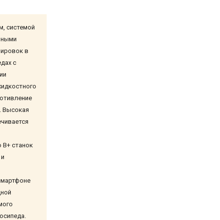
м, системой
чными
нировок в
дах с
ии
жидкостного
ротивление
. Высокая
ечивается
 B+ станок
 и
смартфоне
дной
мого
осипеда.