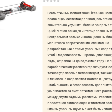
Реалистичный велостанок Elite Quick-Motio
плавающей системой роликов, помогаю
значительно улучшить баланс во время 
Quick-Motion оснащен интегрированным 
центральном ролике инновационным бл
магнитного сопротивления, специально
разработанный с тремя уровнями сопрот
чтобы моделировать широкий диапазон 
езды, от равнины до подъема в гору. Нал
параболических роликов гарантируют ле
точное управление велосипедом, так ка
и мгновенно направляют колесо к центру
Стабильность и безопасность дополните
усиливается за счет оптимального расст
между двумя задними роликами. Реалис
велостанок с плавающей с тистемой рол
низким уровнем шума может быть испол