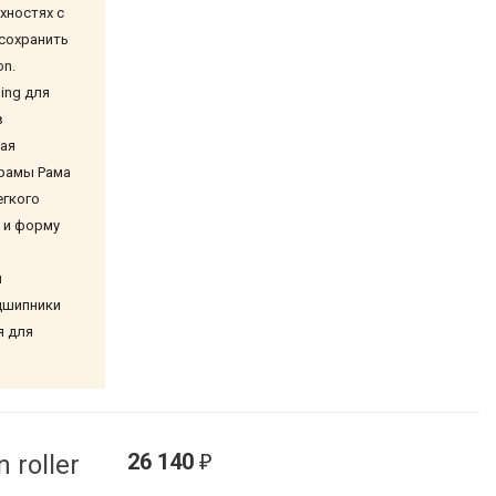
хностях с
сохранить
on.
ing для
в
ная
 рамы Рама
егкого
 и форму
й
дшипники
я для
26 140
 roller
₽