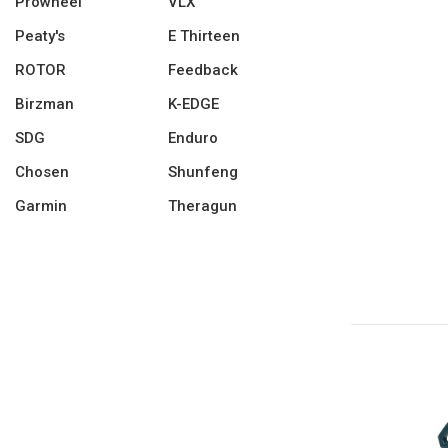
Prowheel
VLX
Peaty's
E Thirteen
ROTOR
Feedback
Birzman
K-EDGE
SDG
Enduro
Chosen
Shunfeng
Garmin
Theragun