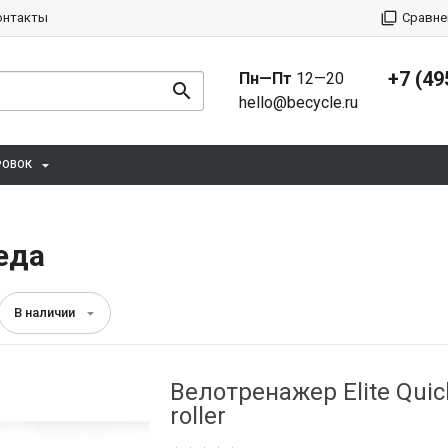
онтакты
Сравне
+7 (49
Пн—Пт
12—20
hello@becycle.ru
РОВОК
еда
В наличии
Велотренажер Elite Quic
roller