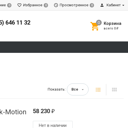
ние
Избранное
Просмотренное
Кабинет
0
0
0
5) 646 11 32
Корзина
всего
0
₽
Показать:
Все
58 230
k-Motion
₽
Нет в наличии