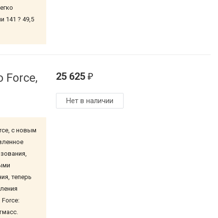
легко
 141 ? 49,5
25 625
 Force,
₽
Нет в наличии
rce, с новым
вленное
зования,
ыми
ия, теперь
вления
Force:
астмасс.