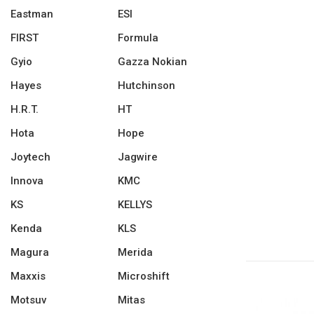
Eastman
ESI
FIRST
Formula
Gyio
Gazza Nokian
Hayes
Hutchinson
H.R.T.
HT
Hota
Hope
Joytech
Jagwire
Innova
KMC
KS
KELLYS
Kenda
KLS
Magura
Merida
Maxxis
Microshift
Motsuv
Mitas