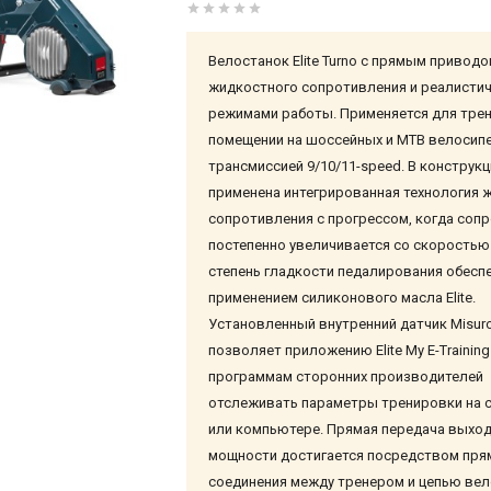
Велостанок Elite Turno с прямым приводо
жидкостного сопротивления и реалисти
режимами работы. Применяется для тре
помещении на шоссейных и MTB велосипе
трансмиссией 9/10/11-speed. В конструкц
применена интегрированная технология 
сопротивления с прогрессом, когда соп
постепенно увеличивается со скоростью
степень гладкости педалирования обесп
применением силиконового масла Elite.
Установленный внутренний датчик Misuro
позволяет приложению Elite My E-Training
программам сторонних производителей
отслеживать параметры тренировки на 
или компьютере. Прямая передача выхо
мощности достигается посредством пря
соединения между тренером и цепью вел