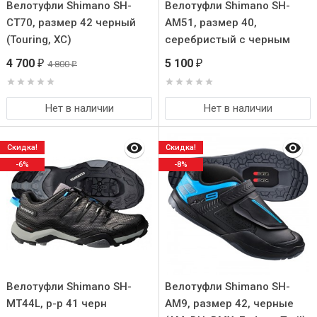
Велотуфли Shimano SH-
Велотуфли Shimano SH-
CT70, размер 42 черный
AM51, размер 40,
(Touring, XC)
серебристый с черным
(AM, Enduro, Trail)
4 700
5 100
4 800
₽
₽
₽
Нет в наличии
Нет в наличии
Скидка!
Скидка!
-6%
-8%
Велотуфли Shimano SH-
Велотуфли Shimano SH-
MT44L, р-р 41 черн
AM9, размер 42, черные