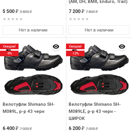
(AM, DH, BMX, Enduro, Trail)
5 500
7 200
5 800
7 800
₽
₽
₽
₽
Нет в наличии
Нет в наличии
Скидка!
Скидка!
-9%
-12%
Велотуфли Shimano SH-
Велотуфли Shimano SH-
M089L, р-р 43 черн
M089LE, р-р 43 черн -
ШИРОК
6 400
6 200
7 000
7 000
₽
₽
₽
₽