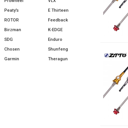
Prowheel
VLX
Peaty's
E Thirteen
ROTOR
Feedback
Birzman
K-EDGE
SDG
Enduro
Chosen
Shunfeng
Garmin
Theragun