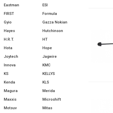
Eastman
ESI
FIRST
Formula
Gyio
Gazza Nokian
Hayes
Hutchinson
H.R.T.
HT
Hota
Hope
Joytech
Jagwire
Innova
KMC
KS
KELLYS
Kenda
KLS
Magura
Merida
Maxxis
Microshift
Motsuv
Mitas