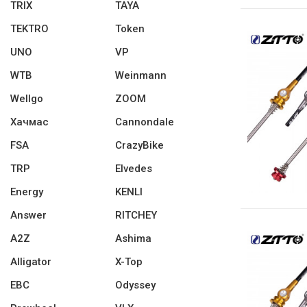
TRIX
TAYA
TEKTRO
Token
UNO
VP
WTB
Weinmann
Wellgo
ZOOM
Хачмас
Cannondale
FSA
CrazyBike
TRP
Elvedes
Energy
KENLI
Answer
RITCHEY
A2Z
Ashima
Alligator
X-Top
EBC
Odyssey