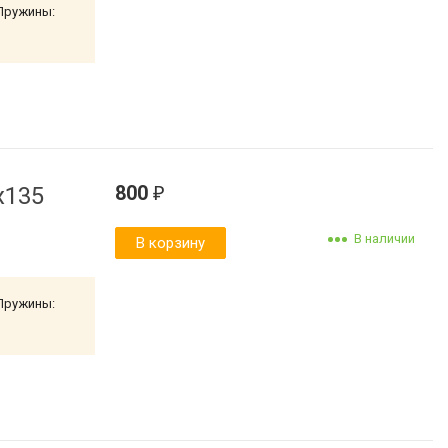
 Пружины:
800
x135
₽
В наличии
В корзину
 Пружины: