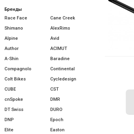
Бренды
Race Face
Cane Creek
Shimano
AlexRims
Alpine
Avid
Author
ACIMUT
A-Shin
Baradine
Compagnolo
Continental
Colt Bikes
Cycledesign
CUBE
CST
cnSpoke
DMR
DT Swiss
DURO
DNP
Epoch
Elite
Easton