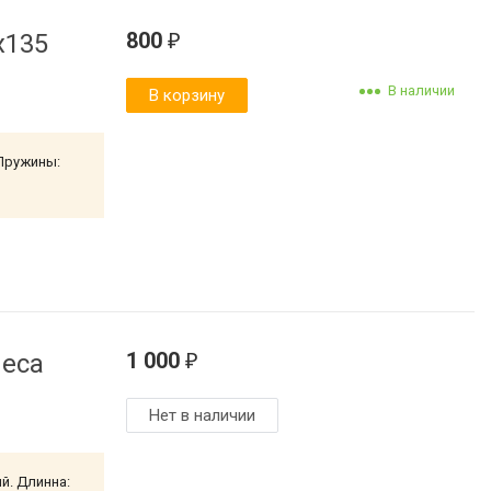
800
x135
₽
В наличии
В корзину
 Пружины:
1 000
леса
₽
Нет в наличии
й. Длинна: