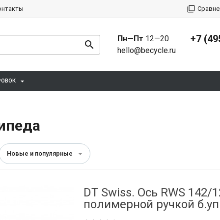
онтакты
Сравне
+7 (49
Пн—Пт
12—20
hello@becycle.ru
РОВОК
сипеда
Новые и популярные
DT Swiss. Ось RWS 142/1
полимерной ручкой б.уп