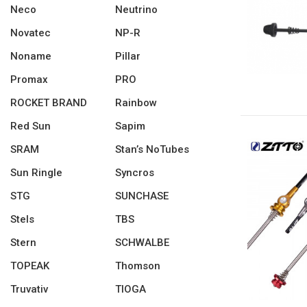
Neco
Neutrino
Novatec
NP-R
Noname
Pillar
Promax
PRO
ROCKET BRAND
Rainbow
Red Sun
Sapim
SRAM
Stan’s NoTubes
Sun Ringle
Syncros
STG
SUNCHASE
Stels
TBS
Stern
SCHWALBE
TOPEAK
Thomson
Truvativ
TIOGA