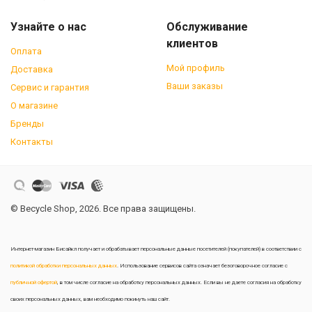
Узнайте о нас
Обслуживание
клиентов
Оплата
Мой профиль
Доставка
Ваши заказы
Сервис и гарантия
О магазине
Бренды
Контакты
© Becycle Shop, 2026. Все права защищены.
Интернет-магазин Бисайкл получает и обрабатывает персональные данные посетителей (покупателей) в соответствии с
политикой обработки персональных данных
. Использование сервисов сайта означает безоговорочное согласие с
публичной офертой
, в том числе согласие на обработку персональных данных. Если вы не даете согласия на обработку
своих персональных данных, вам необходимо покинуть наш сайт.