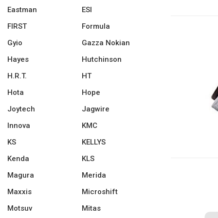
Eastman
ESI
FIRST
Formula
Gyio
Gazza Nokian
Hayes
Hutchinson
H.R.T.
HT
Hota
Hope
Joytech
Jagwire
Innova
KMC
KS
KELLYS
Kenda
KLS
Magura
Merida
Maxxis
Microshift
Motsuv
Mitas