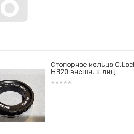
Стопорное кольцо C.Loc
HB20 внешн. шлиц