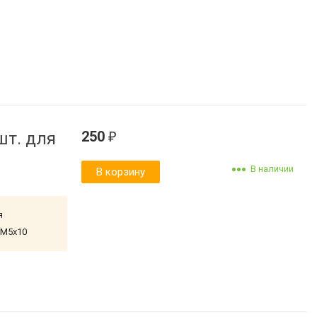
250
шт. для
₽
В наличии
В корзину
я
 M5x10