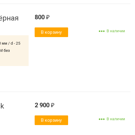
800
чёрная
₽
В наличии
В корзину
мм / d - 25
EM без
2 900
ck
₽
В наличии
В корзину