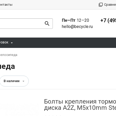
онтакты
Сравне
+7 (49
Пн—Пт
12—20
hello@becycle.ru
РОВОК
велосипеда
педа
В наличии
Болты крепления тормо
диска A2Z, M5x10mm Ste