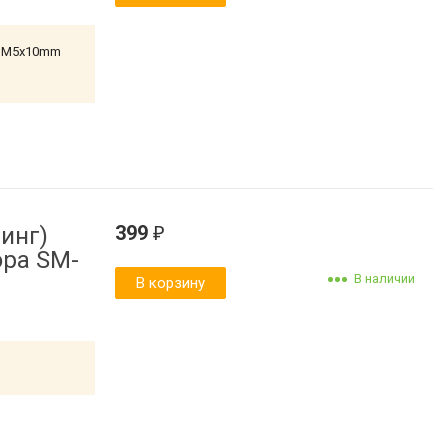
, M5x10mm
399
инг)
₽
ора SM-
В наличии
В корзину