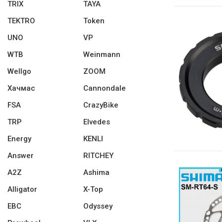
TRIX
TAYA
TEKTRO
Token
UNO
VP
WTB
Weinmann
Wellgo
ZOOM
Хачмас
Cannondale
FSA
CrazyBike
TRP
Elvedes
Energy
KENLI
Answer
RITCHEY
A2Z
Ashima
Alligator
X-Top
EBC
Odyssey