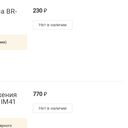
230
а BR-
₽
Нет в наличии
5мм)
770
жения
₽
 IM41
Нет в наличии
лерного