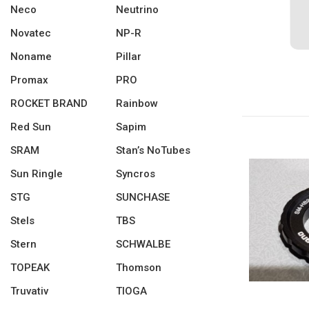
Neco
Neutrino
Novatec
NP-R
Noname
Pillar
Promax
PRO
ROCKET BRAND
Rainbow
Red Sun
Sapim
SRAM
Stan’s NoTubes
Sun Ringle
Syncros
STG
SUNCHASE
Stels
TBS
Stern
SCHWALBE
TOPEAK
Thomson
Truvativ
TIOGA