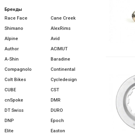
Бренды
Race Face
Cane Creek
Shimano
AlexRims
Alpine
Avid
Author
ACIMUT
A-Shin
Baradine
Compagnolo
Continental
Colt Bikes
Cycledesign
CUBE
CST
cnSpoke
DMR
DT Swiss
DURO
DNP
Epoch
Elite
Easton