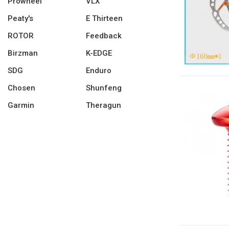
Prowheel
VLX
Peaty's
E Thirteen
ROTOR
Feedback
Birzman
K-EDGE
SDG
Enduro
Chosen
Shunfeng
Garmin
Theragun