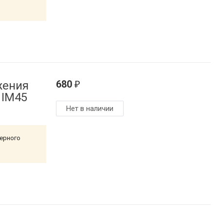
680
жения
₽
 IM45
Нет в наличии
лерного