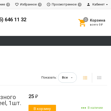
ние
Избранное
Просмотренное
Кабинет
0
0
0
5) 646 11 32
Корзина
всего
0
₽
Показать:
Все
25
зного
₽
el, 1шт.
В наличии
В корзину