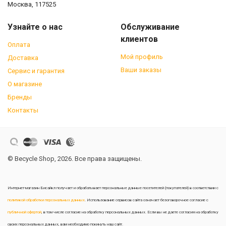
Москва, 117525
Узнайте о нас
Обслуживание
клиентов
Оплата
Мой профиль
Доставка
Ваши заказы
Сервис и гарантия
О магазине
Бренды
Контакты
© Becycle Shop, 2026. Все права защищены.
Интернет-магазин Бисайкл получает и обрабатывает персональные данные посетителей (покупателей) в соответствии с
политикой обработки персональных данных
. Использование сервисов сайта означает безоговорочное согласие с
публичной офертой
, в том числе согласие на обработку персональных данных. Если вы не даете согласия на обработку
своих персональных данных, вам необходимо покинуть наш сайт.