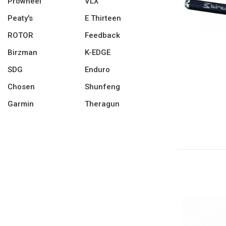
Prowheel
VLX
Peaty's
E Thirteen
ROTOR
Feedback
Birzman
K-EDGE
SDG
Enduro
Chosen
Shunfeng
Garmin
Theragun