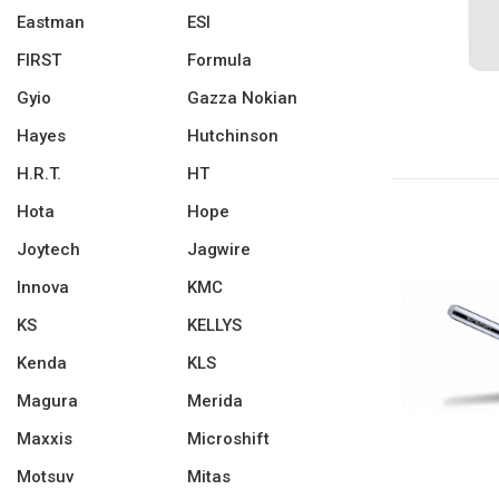
Eastman
ESI
FIRST
Formula
Gyio
Gazza Nokian
Hayes
Hutchinson
H.R.T.
HT
Hota
Hope
Joytech
Jagwire
Innova
KMC
KS
KELLYS
Kenda
KLS
Magura
Merida
Maxxis
Microshift
Motsuv
Mitas