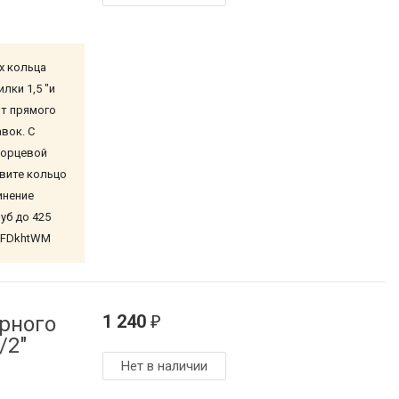
х кольца
лки 1,5 "и
от прямого
вок. С
торцевой
овите кольцо
инение
уб до 425
ZxFDkhtWM
1 240
рного
₽
/2"
Нет в наличии