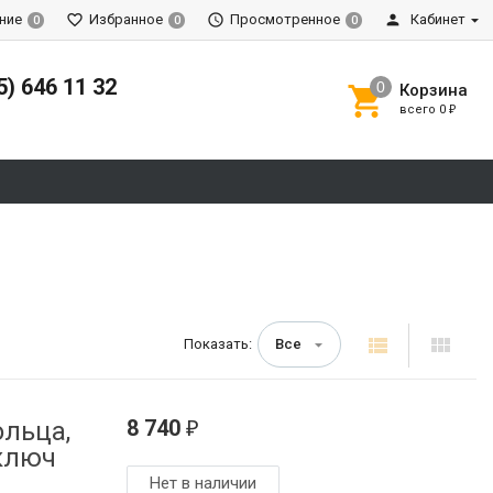
ние
Избранное
Просмотренное
Кабинет
0
0
0
5) 646 11 32
Корзина
всего
0
₽
Показать:
Все
8 740
ольца,
₽
включ
Нет в наличии