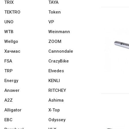
TRIX
TAYA
TEKTRO
Token
UNO
VP
WTB
Weinmann
Wellgo
ZOOM
Хачмас
Cannondale
FSA
CrazyBike
TRP
Elvedes
Energy
KENLI
Answer
RITCHEY
A2Z
Ashima
Alligator
X-Top
EBC
Odyssey