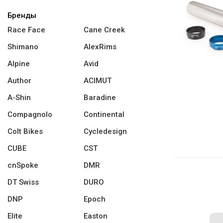
Бренды
Race Face
Cane Creek
Shimano
AlexRims
Alpine
Avid
Author
ACIMUT
A-Shin
Baradine
Compagnolo
Continental
Colt Bikes
Cycledesign
CUBE
CST
cnSpoke
DMR
DT Swiss
DURO
DNP
Epoch
Elite
Easton