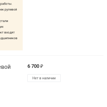
 работы.
ек рулевой
стали
их
лект входят
подшипников
6 700
евой
₽
Нет в наличии