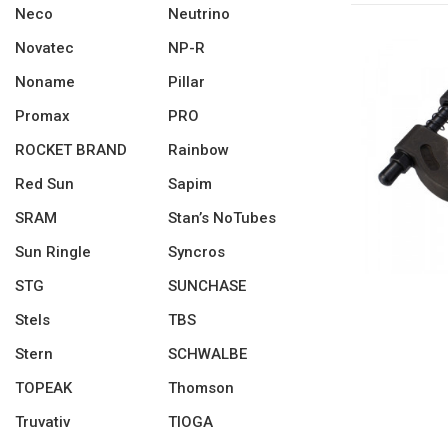
Neco
Neutrino
Novatec
NP-R
Noname
Pillar
Promax
PRO
ROCKET BRAND
Rainbow
Red Sun
Sapim
SRAM
Stan’s NoTubes
Sun Ringle
Syncros
STG
SUNCHASE
Stels
TBS
Stern
SCHWALBE
TOPEAK
Thomson
Truvativ
TIOGA