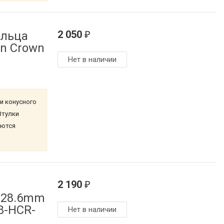
2 050
ольца
₽
an Crown
Нет в наличии
и конусного
Втулки
аются
2 190
₽
 28.6mm
8-HCR-
Нет в наличии