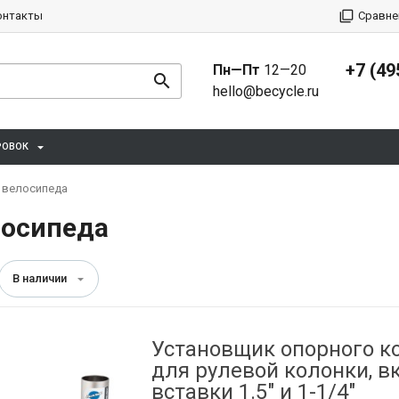
онтакты
Сравне
+7 (49
Пн—Пт
12—20
hello@becycle.ru
РОВОК
 велосипеда
лосипеда
В наличии
Установщик опорного к
для рулевой колонки, 
вставки 1.5" и 1-1/4"