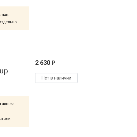
zman.
отдельно.
2 630
й
₽
Cup
Нет в наличии
я чашек
стали.