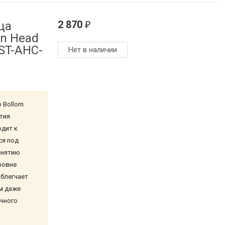
2 870
ца
₽
an Head
-ST-AHC-
Нет в наличии
 Bollom
тия
одит к
ся под
снятию
ровне
облегчает
м даже
очного