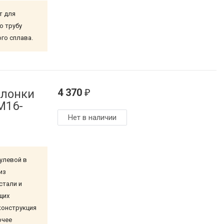
т для
ю трубу
го сплава.
4 370
олонки
₽
M16-
Нет в наличии
улевой в
из
стали и
щих
я конструкция
очее