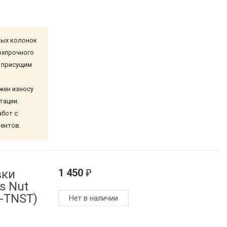
вых колонок
ерхпрочного
, присущим
жен износу
тации.
абот с
нентов.
1 450
вки
₽
s Nut
4-TNST)
Нет в наличии