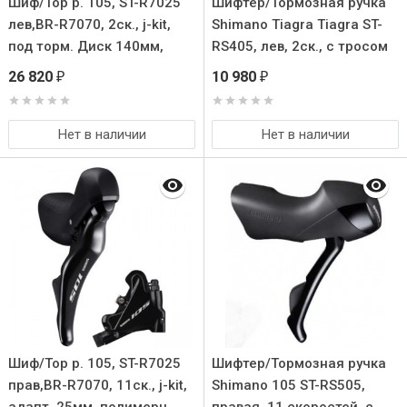
Шиф/Тор р. 105, ST-R7025
Шифтер/Тормозная ручка
лев,BR-R7070, 2ск., j-kit,
Shimano Tiagra Tiagra ST-
под торм. Диск 140мм,
RS405, лев, 2ск., c тросом
полимерн. Колодк с
перекл., цв. Темно-серый
26 820
10 980
₽
₽
кулером
Нет в наличии
Нет в наличии
Шиф/Тор р. 105, ST-R7025
Шифтер/Тормозная ручка
прав,BR-R7070, 11ск., j-kit,
Shimano 105 ST-RS505,