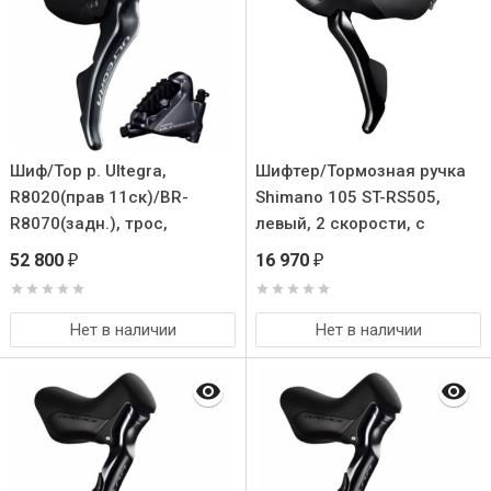
Шиф/Тор р. Ultegra,
Шифтер/Тормозная ручка
R8020(прав 11ск)/BR-
Shimano 105 ST-RS505,
R8070(задн.), трос,
левый, 2 скорости, c
оплетка, SM-BH90, для
тросом
52 800
16 970
₽
₽
крепления 25мм
Нет в наличии
Нет в наличии