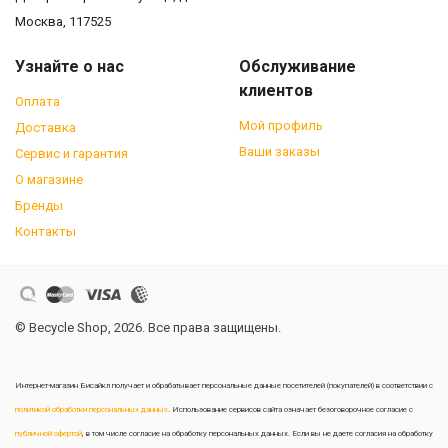
Москва, 117525
Узнайте о нас
Обслуживание
клиентов
Оплата
Мой профиль
Доставка
Ваши заказы
Сервис и гарантия
О магазине
Бренды
Контакты
© Becycle Shop, 2026. Все права защищены.
Интернет-магазин Бисайкл получает и обрабатывает персональные данные посетителей (покупателей) в соответствии с
политикой обработки персональных данных
. Использование сервисов сайта означает безоговорочное согласие с
публичной офертой
, в том числе согласие на обработку персональных данных. Если вы не даете согласия на обработку