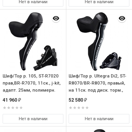
Нет в наличии
Нет в наличии
Шиф/Тор р. 105, ST-R7020
Шиф/Тор р. Ultegra Di2, ST-
прав,BR-R7070, 11ск., j-kit,
R8070/BR-R8070, правый,
адапт. 25мм, полимерн.
на 11ск. под диск. торм.,
Колодк с кулером, трос
полимерн. с кулером для
41 960
52 580
₽
₽
Нет в наличии
Нет в наличии