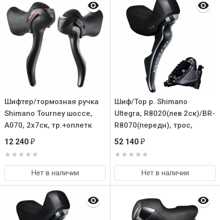
Шифтер/тормозная ручка
Шиф/Тор р. Shimano
Shimano Tourney шоссе,
Ultegra, R8020(лев 2ск)/BR-
A070, 2x7ск, тр.+оплетк
R8070(передн), трос,
оплетка, SM-BH90, для
12 240
52 140
₽
₽
140мм
Нет в наличии
Нет в наличии