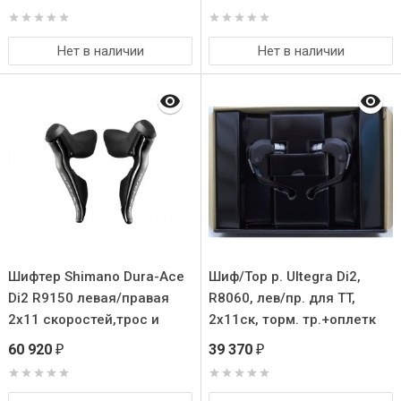
Нет в наличии
Нет в наличии
Шифтер Shimano Dura-Ace
Шиф/Тор р. Ultegra Di2,
Di2 R9150 левая/правая
R8060, лев/пр. для TT,
2x11 скоростей,трос и
2x11ск, торм. тр.+оплетк
оплетка
60 920
39 370
₽
₽