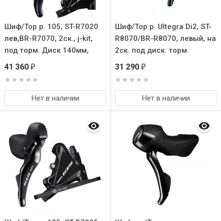
Шиф/Тор р. 105, ST-R7020
Шиф/Тор р. Ultegra Di2, ST-
лев,BR-R7070, 2ск., j-kit,
R8070/BR-R8070, левый, на
под торм. Диск 140мм,
2ск. под диск. торм.
полимерн. Колодк с
полимерн. колодк с
41 360
31 290
₽
₽
кулером
кулером
Нет в наличии
Нет в наличии