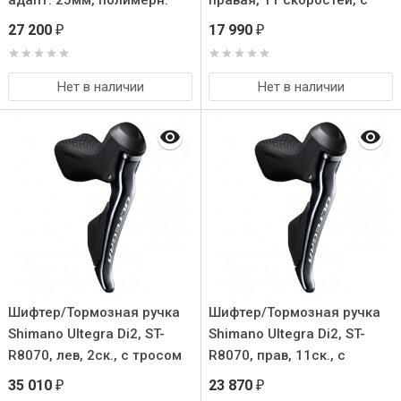
адапт. 25мм, полимерн.
правая, 11 скоростей, c
Колодк с кулером, трос
тросом перекл.
27 200
17 990
₽
₽
Нет в наличии
Нет в наличии
Шифтер/Тормозная ручка
Шифтер/Тормозная ручка
Shimano Ultegra Di2, ST-
Shimano Ultegra Di2, ST-
R8070, лев, 2ск., c тросом
R8070, прав, 11ск., c
перекл.
тросом перекл.
35 010
23 870
₽
₽