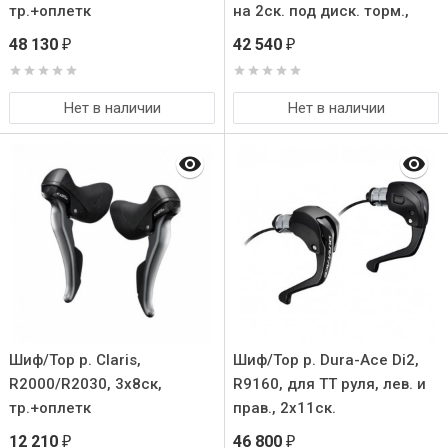
тр.+оплетк
на 2ск. под диск. торм.,
для ротор. 140мм
48 130
42 540
₽
₽
Нет в наличии
Нет в наличии
Шиф/Тор р. Claris,
Шиф/Тор р. Dura-Ace Di2,
R2000/R2030, 3x8ск,
R9160, для TT руля, лев. и
тр.+оплетк
прав., 2x11ск.
12 210
46 800
₽
₽