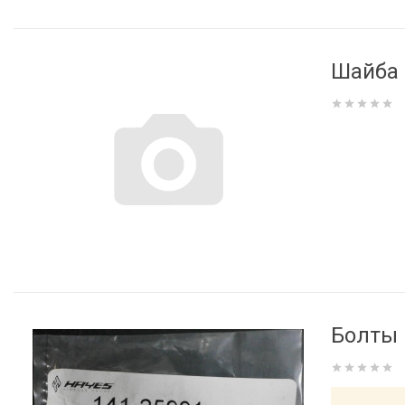
Шайба 
Болты 