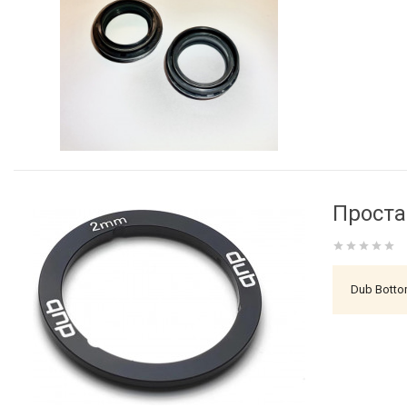
Прост
Dub Botto