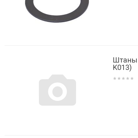
Штаны 
K013)