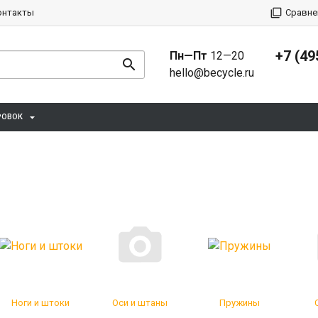
онтакты
Сравне
+7 (49
Пн—Пт
12—20
hello@becycle.ru
РОВОК
Ноги и штоки
Оси и штаны
Пружины