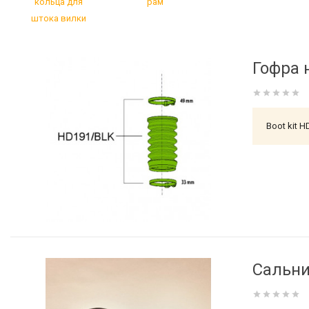
кольца для
рам
штока вилки
Гофра н
Boot kit H
Сальни