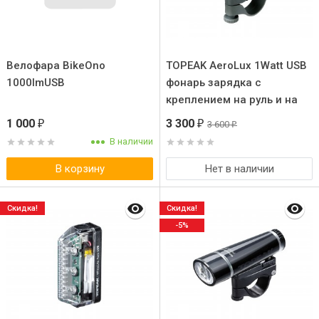
Велофара BikeOno
TOPEAK AeroLux 1Watt USB
1000lmUSB
фонарь зарядка с
креплением на руль и на
шлем
1 000
3 300
3 600
₽
₽
₽
В наличии
В корзину
Нет в наличии
Скидка!
Скидка!
-5%