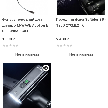
Фонарь передний для
Передняя фара SoRider BR-
динамо M-WAVE Apollon E
1200 2*XML2 T6
80 E-Bike 6-48В
постоянного тока / 2,4 Вт.
1 830
2 400
₽
₽
80 Lux
Нет в наличии
Нет в наличии