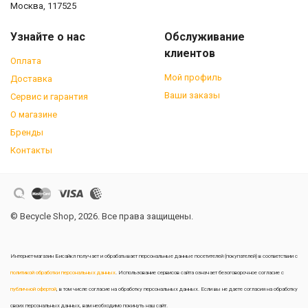
Москва, 117525
Узнайте о нас
Обслуживание
клиентов
Оплата
Мой профиль
Доставка
Ваши заказы
Сервис и гарантия
О магазине
Бренды
Контакты
© Becycle Shop, 2026. Все права защищены.
Интернет-магазин Бисайкл получает и обрабатывает персональные данные посетителей (покупателей) в соответствии с
политикой обработки персональных данных
. Использование сервисов сайта означает безоговорочное согласие с
публичной офертой
, в том числе согласие на обработку персональных данных. Если вы не даете согласия на обработку
своих персональных данных, вам необходимо покинуть наш сайт.