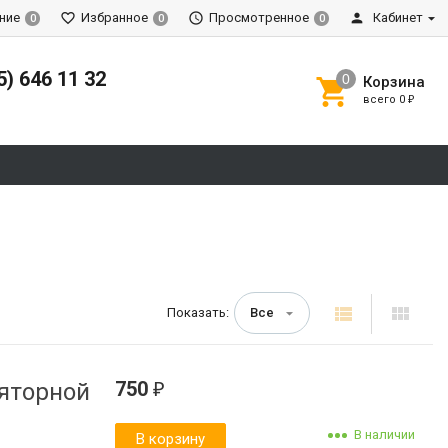
ние
Избранное
Просмотренное
Кабинет
0
0
0
5) 646 11 32
Корзина
всего
0
₽
Показать:
Все
750
ляторной
₽
В наличии
В корзину