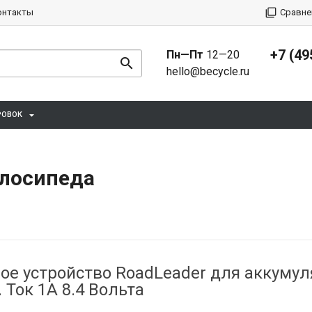
онтакты
Сравне
+7 (49
Пн—Пт
12—20
hello@becycle.ru
РОВОК
елосипеда
ое устройство RoadLeader для аккуму
 Ток 1А 8.4 Вольта