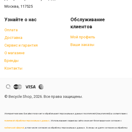
Москва, 117525
Узнайте о нас
Обслуживание
клиентов
Оплата
Мой профиль
Доставка
Ваши заказы
Сервис и гарантия
О магазине
Бренды
Контакты
© Becycle Shop, 2026. Все права защищены.
Интернет-магазин Бисайкл получает и обрабатывает персональные данные посетителей (покупателей) в соответствии с
политикой обработки персональных данных
. Использование сервисов сайта означает безоговорочное согласие с
публичной офертой
, в том числе согласие на обработку персональных данных. Если вы не даете согласия на обработку