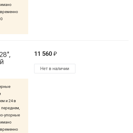
Шимано
евременно
10
11 560
28",
₽
ый
Нет в наличии
ерные
и
м и 24 в
 переднем,
но-упорные
Шимано
евременно