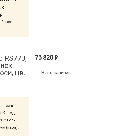
, с
ер
ый, вес
76 820
 RS770,
₽
иск.
оси, цв.
Нет в наличии
еднее и
тей, под
а C.Lock,
мм (пара).