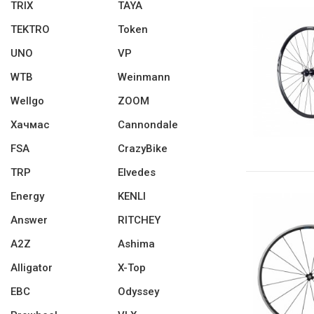
TRIX
TAYA
TEKTRO
Token
UNO
VP
WTB
Weinmann
Wellgo
ZOOM
Хачмас
Cannondale
FSA
CrazyBike
TRP
Elvedes
Energy
KENLI
Answer
RITCHEY
A2Z
Ashima
Alligator
X-Top
EBC
Odyssey