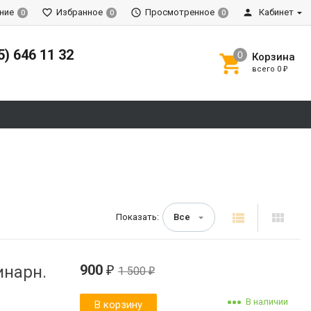
ние
Избранное
Просмотренное
Кабинет
0
0
0
5) 646 11 32
Корзина
всего
0
₽
Показать:
Все
900
инарн.
1 500
₽
₽
В наличии
В корзину