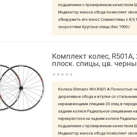
подшипники с проверенным качеством 
Индикатор износа обода позволяет сво
обнаружить его износ Совместимы с 8,9,
скоростями Круглые спицы Вес 1900 г
Комплект колес, R501A, 
плоск. спицы, цв. черн
Колеса Shimano WH-R501-A Полностью ч
дюралевые обода и втулки со стальным
нержавеющими спицами 20 спиц в передне
заднем колесе Радиальное спицевание на
перекрестное на заднем колесе Радиаль
подшипники с проверенным качеством 
Индикатор износа обода позволяет сво