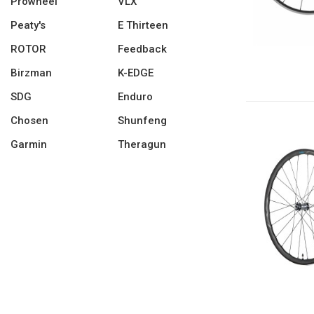
Prowheel
VLX
Peaty's
E Thirteen
ROTOR
Feedback
Birzman
K-EDGE
SDG
Enduro
Chosen
Shunfeng
Garmin
Theragun