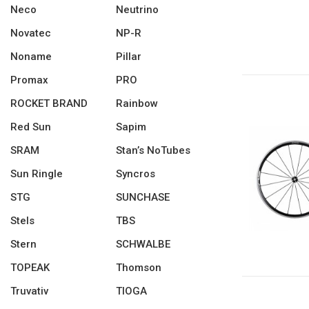
Neco
Neutrino
Novatec
NP-R
Noname
Pillar
Promax
PRO
ROCKET BRAND
Rainbow
Red Sun
Sapim
SRAM
Stan’s NoTubes
Sun Ringle
Syncros
STG
SUNCHASE
Stels
TBS
Stern
SCHWALBE
TOPEAK
Thomson
Truvativ
TIOGA