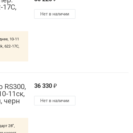
пер.
2-17C,
Нет в наличии
нее, 10-11
k, 622-17C,
36 330
 RS300,
₽
10-11ск,
, черн
Нет в наличии
арт 28",
для кассет