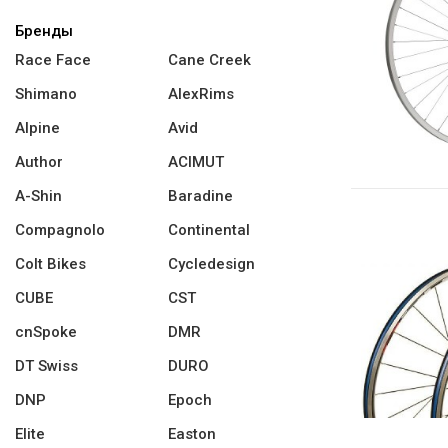
Бренды
Race Face
Cane Creek
Shimano
AlexRims
Alpine
Avid
Author
ACIMUT
A-Shin
Baradine
Compagnolo
Continental
Colt Bikes
Cycledesign
CUBE
CST
cnSpoke
DMR
DT Swiss
DURO
DNP
Epoch
Elite
Easton