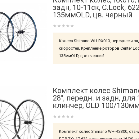
Комплект колес, RX010, 
задн, 10-11ск, C.Lock, 62
135ммOLD, цв. черный
Колеса Shimano WH-RX010, переднее и зад
скоростей, Крепление роторов Center Loc
135ммOLD, цвет черный
Комплект колес Shimano
28", передн. и задн, для 
клинчер, OLD 100/130мм
Комплект колес Shimano WH-RS300, станд
E.T.R.T.O. 17-622, количество спиц 16/20, 