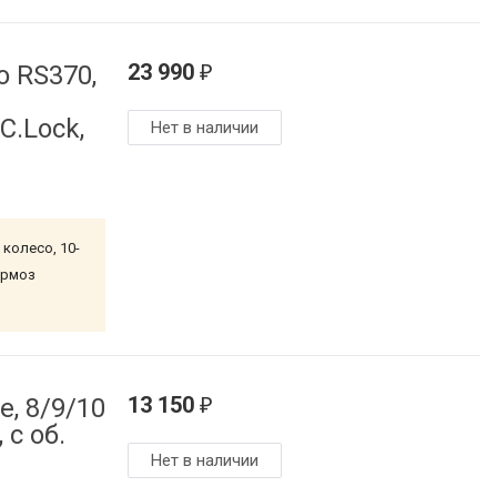
23 990
 RS370,
₽
C.Lock,
Нет в наличии
 колесо, 10-
ормоз
13 150
е, 8/9/10
₽
 с об.
Нет в наличии