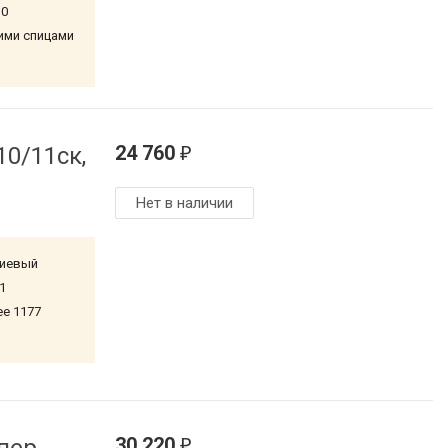
10
ими спицами
24 760
10/11ск,
₽
Нет в наличии
ниевый
1
ее 1177
30 220
₽