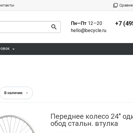
онтакты
Сравне
+7 (49
Пн—Пт
12—20
hello@becycle.ru
РОВОК
В наличии
Переднее колесо 24" од
обод стальн. втулка