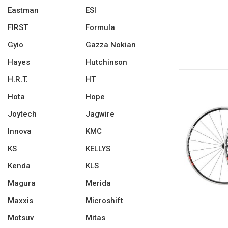
Eastman
ESI
FIRST
Formula
Gyio
Gazza Nokian
Hayes
Hutchinson
H.R.T.
HT
Hota
Hope
Joytech
Jagwire
Innova
KMC
KS
KELLYS
Kenda
KLS
Magura
Merida
Maxxis
Microshift
Motsuv
Mitas