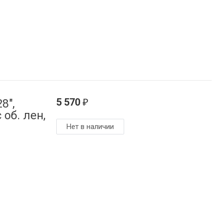
5 570
8",
₽
 об. лен,
Нет в наличии