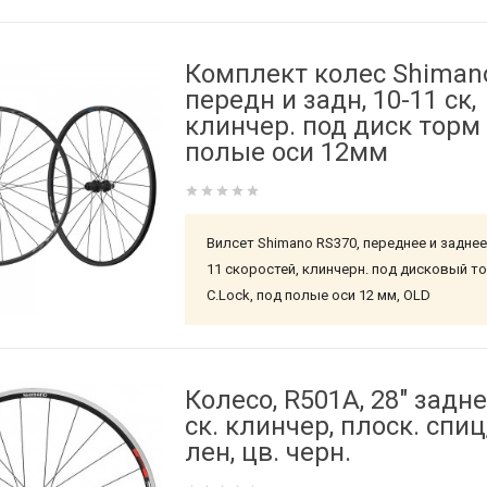
Комплект колес Shimano
передн и задн, 10-11 ск,
клинчер. под диск торм 
полые оси 12мм
Вилсет Shimano RS370, переднее и заднее
11 скоростей, клинчерн. под дисковый т
C.Lock, под полые оси 12 мм, OLD
Колесо, R501A, 28" задне
ск. клинчер, плоск. спиц,
лен, цв. черн.