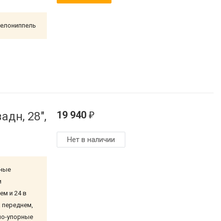
велониппель
19 940
адн, 28",
₽
Нет в наличии
рные
и
м и 24 в
 переднем,
но-упорные