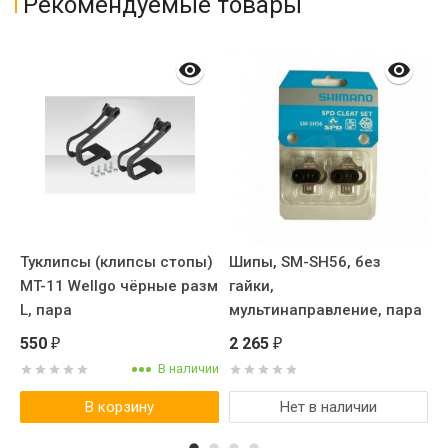
Рекомендуемые товары
S
Туклипсы (клипсы стопы)
Шипы, SM-SH56, без
В
MT-11 Wellgo чёрные разм
гайки,
A
L, пара
мультинаправление, пара
к
T
550
2 265
5
₽
₽
В наличии
В корзину
Нет в наличии