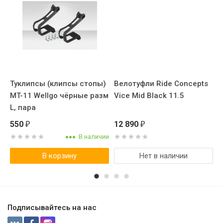
Туклипсы (клипсы стопы)
Велотуфли Ride Concepts
В
MT-11 Wellgo чёрные разм
Vice Mid Black 11.5
A
L, пара
к
550
12 890
3
₽
₽
В наличии
В корзину
Нет в наличии
Подписывайтесь на нас