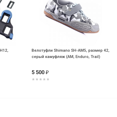
H12,
Велотуфли Shimano SH-AM5, размер 42,
серый камуфляж (AM, Enduro, Trail)
5 500
₽
5 100
В корзину
₽