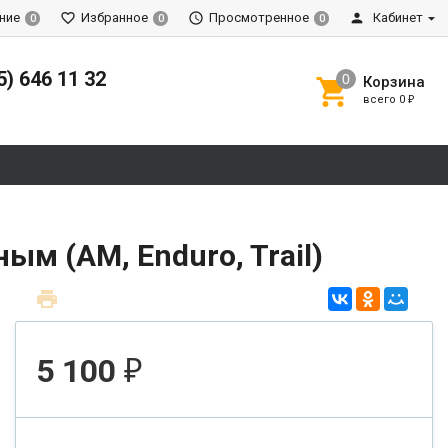
ние
Избранное
Просмотренное
Кабинет
0
0
0
5) 646 11 32
Корзина
всего
0
₽
м (AM, Enduro, Trail)
5 100
₽