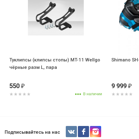
Туклипсы (клипсы стопы) MT-11 Wellgo
Shimano SH-
чёрные разм L, пара
550
9 999
₽
₽
В наличии
Велотуфли Shimano SH-AM51, размер
Trail)
Подписывайтесь на нас