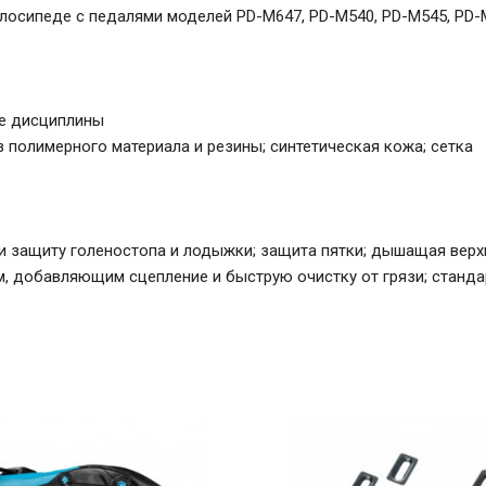
лосипеде с педалями моделей PD-M647, PD-M540, PD-M545, PD-
ые дисциплины
 полимерного материала и резины; синтетическая кожа; сетка
 защиту голеностопа и лодыжки; защита пятки; дышащая верхн
, добавляющим сцепление и быструю очистку от грязи; станда