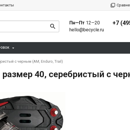
онтакты
Сравне
+7 (49
Пн—Пт
12—20
hello@becycle.ru
РОВОК
истый с черным (AM, Enduro, Trail)
азмер 40, серебристый с черны