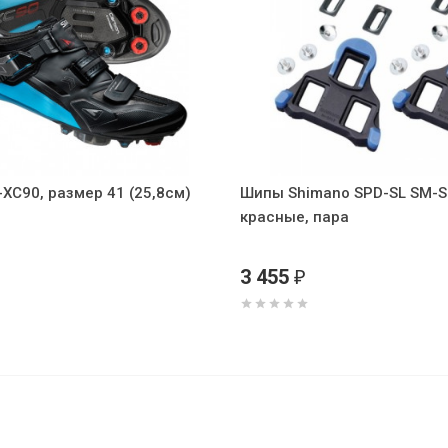
XC90, размер 41 (25,8см)
Шипы Shimano SPD-SL SM-S
красные, пара
3 455
₽
 40, серебристый с черным (AM, Enduro,