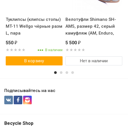
M-
Туклипсы (клипсы стопы)
Велотуфли Shimano SH-
А
MT-11 Wellgo чёрные разм
AM5, размер 42, серый
S
L, пара
камуфляж (AM, Enduro,
Б
Trail)
550
5 500
1
₽
₽
В наличии
В корзину
Нет в наличии
Подписывайтесь на нас
Becycle Shop