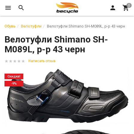
Обувь
Велотуфли
Велотуфли Shimano SH-M089L, р-р 43 черн
Велотуфли Shimano SH-
M089L, р-р 43 черн
Написать отзыв
Скидка!
-9%