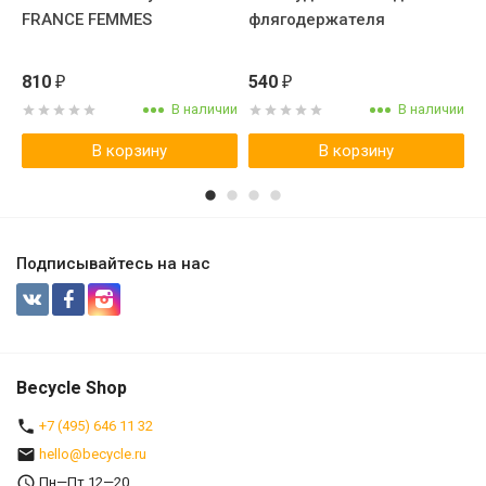
е,
FRANCE FEMMES
флягодержателя
3
810
540
₽
₽
ии
В наличии
В наличии
В корзину
В корзину
Подписывайтесь на нас
Becycle Shop
+7 (495) 646 11 32
hello@becycle.ru
Пн—Пт 12—20