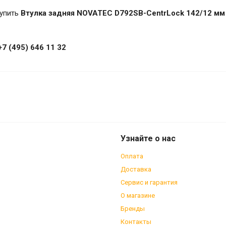
купить
Втулка задняя NOVATEC D792SB-CentrLock 142/12 мм 
+7 (495) 646 11 32
rLock 142/12 мм 32H 6 болт. черн
Узнайте о нас
Оплата
Доставка
Сервис и гарантия
О магазине
Бренды
Контакты