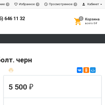
ние
Избранное
Просмотренное
Кабинет
0
0
0
5) 646 11 32
Корзина
всего
0
₽
олт. черн
5 500
₽