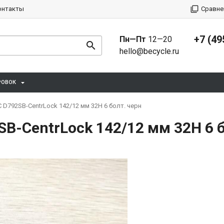
онтакты
Сравне
+7 (49
Пн—Пт
12—20
hello@becycle.ru
РОВОК
D792SB-CentrLock 142/12 мм 32H 6 болт. черн
B-CentrLock 142/12 мм 32H 6 б