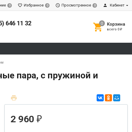
ние
Избранное
Просмотренное
Кабинет
0
0
0
5) 646 11 32
Корзина
всего
0
₽
ом
ые пара, с пружиной и
2 960
₽