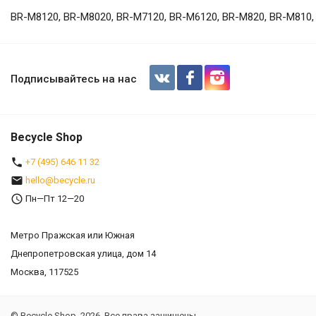
BR-M8120, BR-M8020, BR-M7120, BR-M6120, BR-M820, BR-M810
Тормозные колодки для дискового 
пружиной и шплинтом
Подписывайтесь на нас
Becycle Shop
+7 (495) 646 11 32
hello@becycle.ru
Пн—Пт 12—20
Метро Пражская или Южная
Днепропетровская улица, дом 14
Москва, 117525
© Becycle Shop, 2026. Все права защищены.