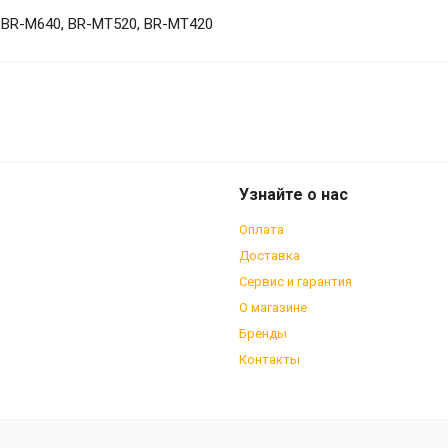
, BR-M640, BR-MT520, BR-MT420
тормоза, D03S, полимерные пара, с
Узнайте о нас
Оплата
Доставка
Сервис и гарантия
О магазине
Бренды
Контакты