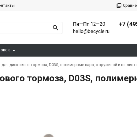
онтакты
Сравне
+7 (49
Пн—Пт
12—20
hello@becycle.ru
РОВОК
для дискового тормоза, D03S, полимерные пара, с пружиной и шплинт
вого тормоза, D03S, полимерн