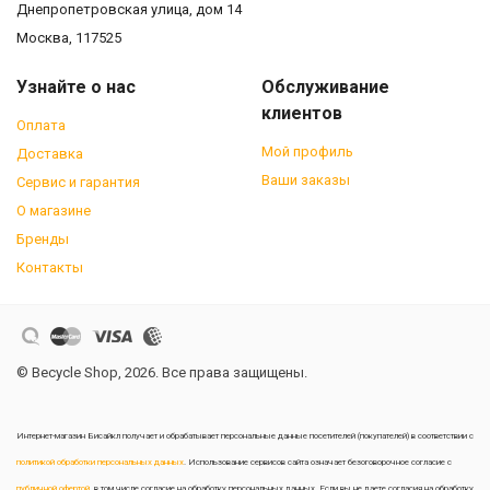
Днепропетровская улица, дом 14
Москва, 117525
Узнайте о нас
Обслуживание
клиентов
Оплата
Мой профиль
Доставка
Ваши заказы
Сервис и гарантия
О магазине
Бренды
Контакты
© Becycle Shop, 2026. Все права защищены.
Интернет-магазин Бисайкл получает и обрабатывает персональные данные посетителей (покупателей) в соответствии с
политикой обработки персональных данных
. Использование сервисов сайта означает безоговорочное согласие с
публичной офертой
, в том числе согласие на обработку персональных данных. Если вы не даете согласия на обработку