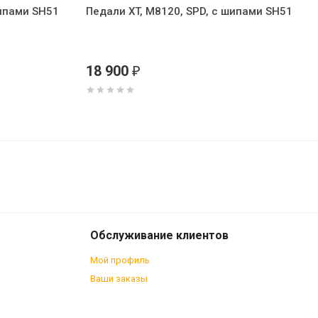
шипами SH51
Педали XT, M8120, SPD, с шипами SH51
18 900
₽
5 800
₽
В корзину
4 600
₽
Обслуживание клиентов
Мой профиль
Ваши заказы