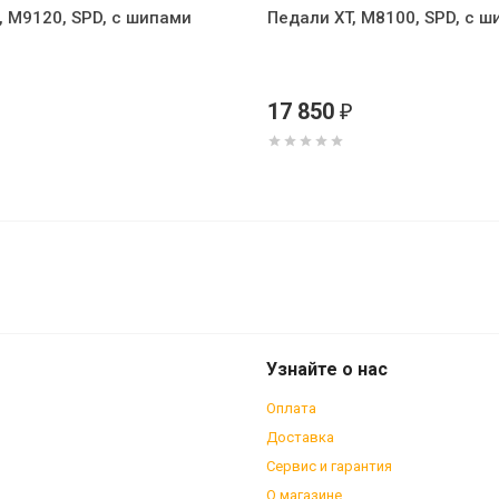
, M9120, SPD, с шипами
Педали XT, M8100, SPD, с 
17 850
₽
 шипами, инд.уп
Узнайте о нас
Оплата
Доставка
Сервис и гарантия
О магазине