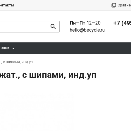
онтакты
Сравне
+7 (49
Пн—Пт
12—20
hello@becycle.ru
РОВОК
, с шипами, инд.уп
жат., с шипами, инд.уп