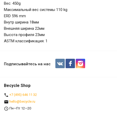
Вес: 450g
Максимальный вес системы 110 kg
ERD 596 mm
Внутр ширина 18мм
Внешняя ширина 22мм
Высота профиля 23мм
ASTM классификация: 1
Обод шоссейный DT Swiss R460 70
поверхностью
Подписывайтесь на нас
Becycle Shop
+7 (495) 646 11 32
hello@becycle.ru
Пн—Пт 12—20