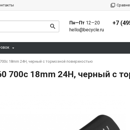
онтакты
Сравне
+7 (49
Пн—Пт
12—20
hello@becycle.ru
РОВОК
 700c 18mm 24H, черный с тормозной поверхностью
60 700c 18mm 24H, черный с т