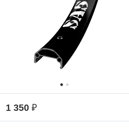
1 350
₽