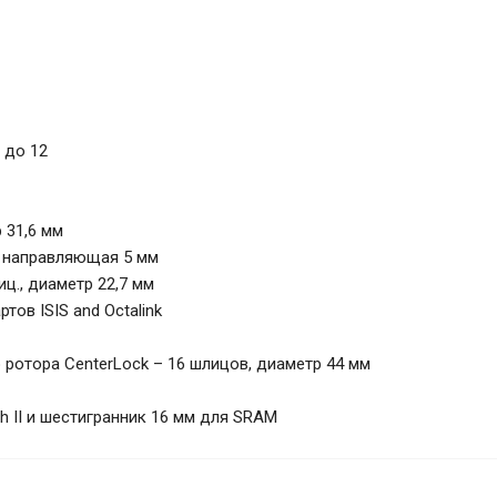
 до 12
 31,6 мм
ая направляющая 5 мм
ц., диаметр 22,7 мм
ов ISIS and Octalink
о ротора CenterLock – 16 шлицов, диаметр 44 мм
h II и шестигранник 16 мм для SRAM
 Tool Box (BM19-TRAVEL-BOX)