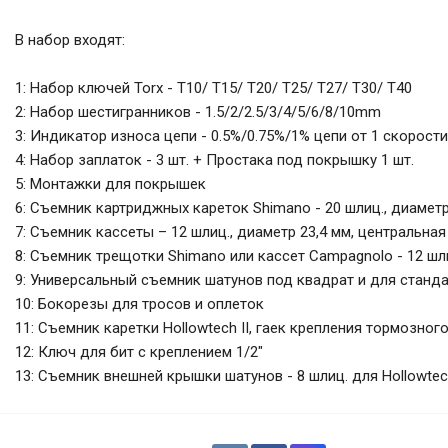
В набор входят:
1: Набор ключей Torx - T10/ T15/ T20/ T25/ T27/ T30/ T40
2: Набор шестигранников - 1.5/2/2.5/3/4/5/6/8/10mm
3: Индикатор износа цепи - 0.5%/0.75%/1% цепи от 1 скорости
4: Набор заплаток - 3 шт. + Простака под покрышку 1 шт.
5: Монтажки для покрышек
6: Съемник картриджных кареток Shimano - 20 шлиц., диаметр
7: Съемник кассеты – 12 шлиц., диаметр 23,4 мм, центральн
8: Съемник трещотки Shimano или кассет Campagnolo - 12 шли
9: Универсальный съемник шатунов под квадрат и для стандарт
10: Бокорезы для тросов и оплеток
11: Съемник каретки Hollowtech II, гаек крепления тормозног
12: Ключ для бит с креплением 1/2"
13: Съемник внешней крышки шатунов - 8 шлиц. для Hollowtec
Набор инструментов Birzman Travel