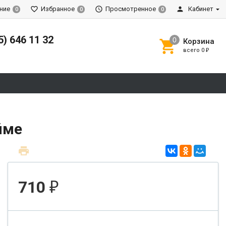
ние
Избранное
Просмотренное
Кабинет
0
0
0
5) 646 11 32
Корзина
всего
0
₽
йме
710
₽