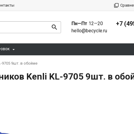
онтакты
Сравне
+7 (49
Пн—Пт
12—20
hello@becycle.ru
РОВОК
-9705 9шт. в обойме
иков Kenli KL-9705 9шт. в обо