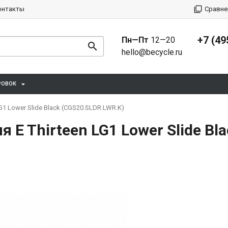
онтакты
Сравне
+7 (49
Пн—Пт
12—20
hello@becycle.ru
РОВОК
G1 Lower Slide Black (CGS20.SLDR.LWR.K)
 E Thirteen LG1 Lower Slide Bl