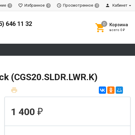
ние
Избранное
Просмотренное
Кабинет
0
0
0
5) 646 11 32
Корзина
всего
0
₽
ack (CGS20.SLDR.LWR.K)
1 400
₽