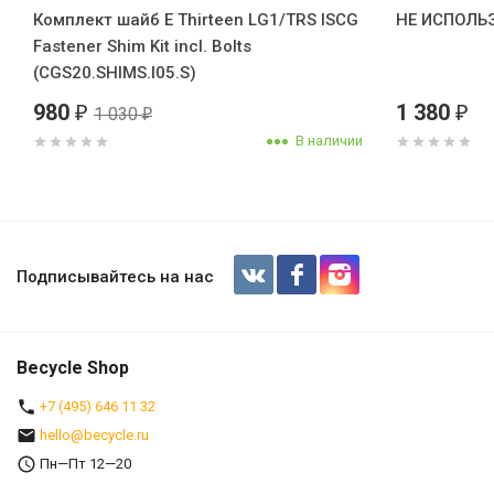
Комплект шайб E Thirteen LG1/TRS ISCG
НЕ ИСПОЛЬ
Fastener Shim Kit incl. Bolts
(CGS20.SHIMS.I05.S)
980
1 380
1 030
₽
₽
₽
В наличии
Крепление ролика успокоителя E Thi
(CGS20.SLDR.LWR.K)
Подписывайтесь на нас
Becycle Shop
+7 (495) 646 11 32
hello@becycle.ru
Пн—Пт 12—20