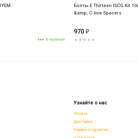
ЗУЕМ
Болты E Thirteen ISCG Kit
&amp; C-line Spacers
970
₽
В наличии
rteen LG1 Lower Slide Black
Узнайте о нас
Оплата
Доставка
Сервис и гарантия
О магазине