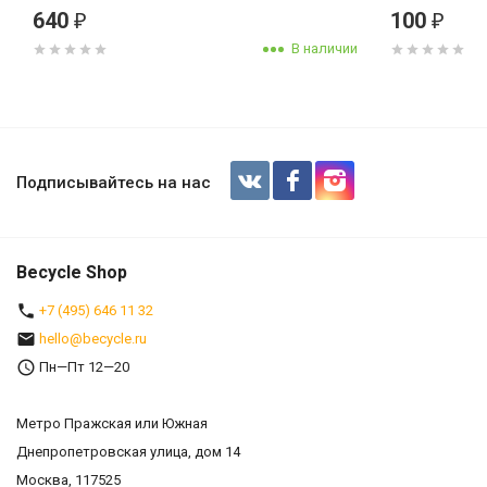
640
100
₽
₽
В наличии
Камера Tour 28" all 32-47 700c 42м
Подписывайтесь на нас
Becycle Shop
+7 (495) 646 11 32
hello@becycle.ru
Пн—Пт 12—20
Метро Пражская или Южная
Днепропетровская улица, дом 14
Москва, 117525