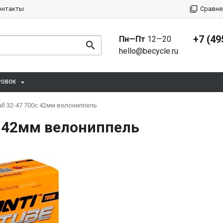
онтакты
Сравне
+7 (49
Пн—Пт
12—20
hello@becycle.ru
РОВОК
all 32-47 700c 42мм велониппель
0c 42мм велониппель