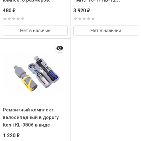
клипсе, 6 размеров:
HAND YC-TPHB-T25,
2/2.5/3/4/5/6mm
размеры 2/2.5/3/4/5/6/8 +
480
3 920
₽
₽
T25mm
Нет в наличии
Нет в наличии
Ремонтный комплект
велосипедный в дорогу
Kenli KL-9806 в виде
велофляги
1 220
₽