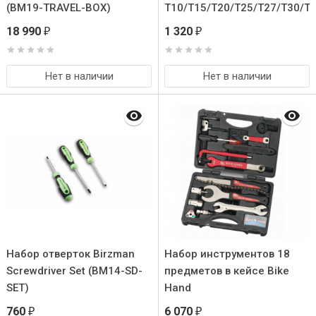
(BM19-TRAVEL-BOX)
T10/T15/T20/T25/T27/T30/T
(BM12-ST-ATC03-K)
18 990
1 320
₽
₽
Нет в наличии
Нет в наличии
Набор отверток Birzman
Набор инструментов 18
Screwdriver Set (BM14-SD-
предметов в кейсе Bike
SET)
Hand
760
6 070
₽
₽