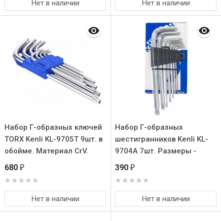
современного велосипеда
Нет в наличии
Нет в наличии
своими руками. (всё в
одном-37 предметов).
Набор Г-образных ключей
Набор Г-образных
TORX Kenli KL-9705T 9шт. в
шестигранников Kenli KL-
обойме. Материал CrV.
9704A 7шт. Размеры -
Размеры:
2.5/3/4/5/6/8/10мм.
680
390
₽
₽
T10/T15/T20/T25/T27/T30/T40/T45/T50
Материал -
инструментальная сталь
CrV. Удобная обойма для
Нет в наличии
Нет в наличии
хранения.