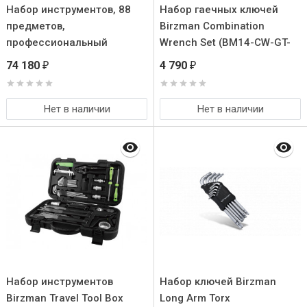
Набор инструментов, 88
Набор гаечных ключей
предметов,
Birzman Combination
профессиональный
Wrench Set (BM14-CW-GT-
механик, с ящиком для
SET)
74 180
4 790
₽
₽
инстр.
Нет в наличии
Нет в наличии
Набор инструментов
Набор ключей Birzman
Birzman Travel Tool Box
Long Arm Torx