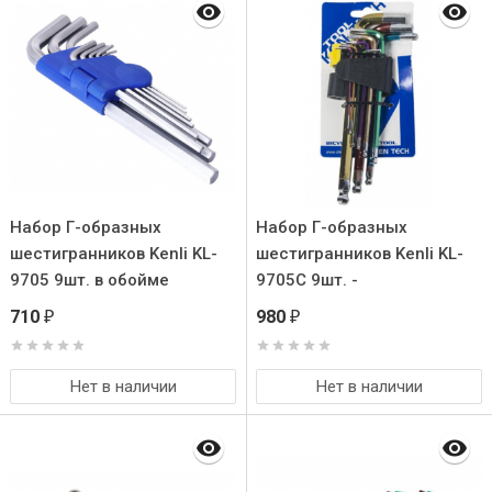
Набор Г-образных
Набор Г-образных
шестигранников Kenli KL-
шестигранников Kenli KL-
9705 9шт. в обойме
9705C 9шт. -
1.5/2./2.5/3/4/5/6/8/10мм.
710
980
₽
₽
Материал -
инструментальная сталь
S2. Цветовая маркировка
Нет в наличии
Нет в наличии
каждого размера. Удобная
обойма для хранения.