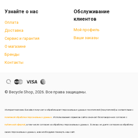
Узнайте о нас
Обслуживание
клиентов
Оплата
Мой профиль
Доставка
Ваши заказы
Сервис и гарантия
О магазине
Бренды
Контакты
© Becycle Shop, 2026. Все права защищены.
Интернет-магазин Бисайкл получает и обрабатывает персональные данные посетителей (покупателей) в соответствии с
политикой обработки персональных данных
. Использование сервисов сайта означает безоговорочное согласие с
публичной офертой
, в том числе согласие на обработку персональных данных. Если вы не даете согласия на обработку
своих персональных данных, вам необходимо покинуть наш сайт.