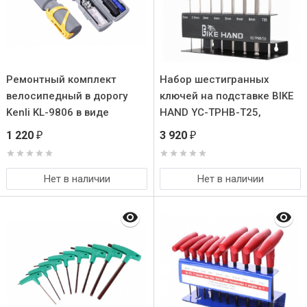
Ремонтный комплект
Набор шестигранных
велосипедный в дорогу
ключей на подставке BIKE
Kenli KL-9806 в виде
HAND YC-TPHB-T25,
велофляги
размеры 2/2.5/3/4/5/6/8 +
1 220
3 920
₽
₽
T25mm
Нет в наличии
Нет в наличии