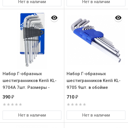
современного велосипеда
Нет в наличии
Нет в наличии
своими руками. (всё в
одном-37 предметов).
Набор Г-образных
Набор Г-образных
шестигранников Kenli KL-
шестигранников Kenli KL-
9704A 7шт. Размеры -
9705 9шт. в обойме
2.5/3/4/5/6/8/10мм.
390
710
₽
₽
Материал -
инструментальная сталь
CrV. Удобная обойма для
Нет в наличии
Нет в наличии
хранения.