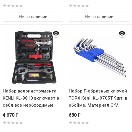
Нет в наличии
Нет в наличии
Набор велоинструмента
Набор Г-образных ключей
KENLI KL-9810 включает в
TORX Kenli KL-9705T 9шт. в
себя все необходимые
обойме. Материал CrV.
инструменты для
Размеры:
4 670
680
₽
₽
проведения ремонта и
T10/T15/T20/T25/T27/T30/T
обслуживания