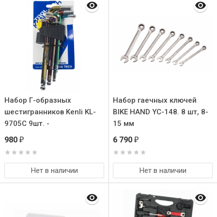
Набор Г-образных
Набор гаечных ключей
шестигранников Kenli KL-
BIKE HAND YC-148. 8 шт, 8-
9705C 9шт. -
15 мм
1.5/2./2.5/3/4/5/6/8/10мм.
980
6 790
₽
₽
Материал -
инструментальная сталь
S2. Цветовая маркировка
Нет в наличии
Нет в наличии
каждого размера. Удобная
обойма для хранения.