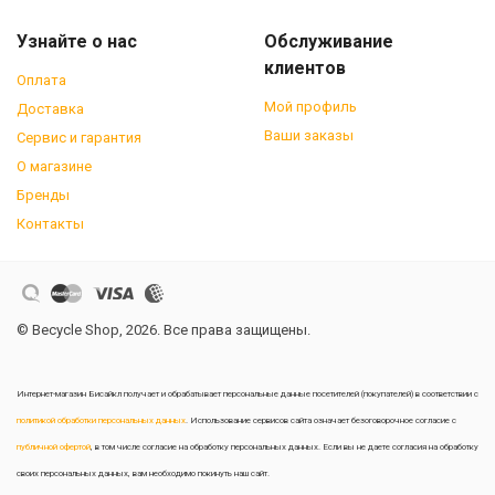
Узнайте о нас
Обслуживание
клиентов
Оплата
Мой профиль
Доставка
Ваши заказы
Сервис и гарантия
О магазине
Бренды
Контакты
© Becycle Shop, 2026. Все права защищены.
Интернет-магазин Бисайкл получает и обрабатывает персональные данные посетителей (покупателей) в соответствии с
политикой обработки персональных данных
. Использование сервисов сайта означает безоговорочное согласие с
публичной офертой
, в том числе согласие на обработку персональных данных. Если вы не даете согласия на обработку
своих персональных данных, вам необходимо покинуть наш сайт.